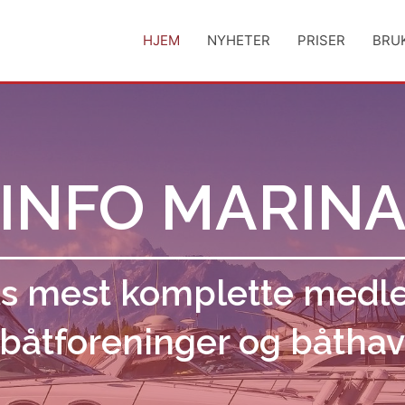
HJEM
NYHETER
PRISER
BRU
INFO MARIN
s mest komplette med
 båtforeninger og båtha