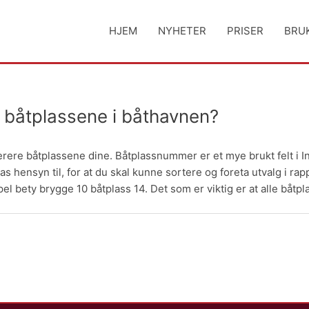
HJEM
NYHETER
PRISER
BRU
båtplassene i båthavnen?
e båtplassene dine. Båtplassnummer er et mye brukt felt i Info
as hensyn til, for at du skal kunne sortere og foreta utvalg i r
l bety brygge 10 båtplass 14. Det som er viktig er at alle båtpla