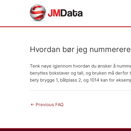
Skip
to
content
Hvordan bør jeg nummerere 
Post
navigation
Tenk nøye igjennom hvordan du ønsker å nummerer
benyttes bokstaver og tall, og bruken må derfor t
bety brygge 1, båtplass 2, og 1014 kan for eksempe
←
Previous FAQ