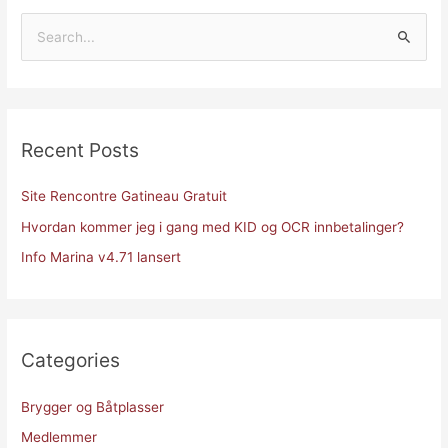
innbetalinger?
S
e
a
r
Recent Posts
c
h
Site Rencontre Gatineau Gratuit
f
Hvordan kommer jeg i gang med KID og OCR innbetalinger?
o
r
Info Marina v4.71 lansert
:
Categories
Brygger og Båtplasser
Medlemmer