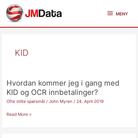
Skip
MENY
to
MENY
content
KID
Hvordan kommer jeg i gang med
Hvordan
kommer
KID og OCR innbetalinger?
jeg
Ofte stilte spørsmål
/
John Myren
/
24. April 2019
i
gang
Read More »
med
KID
og
OCR